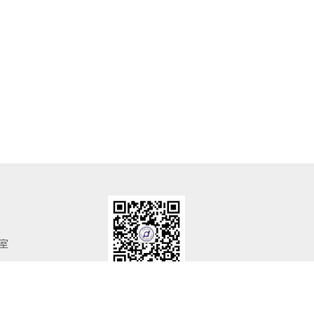
室
区轻工苑
1
号