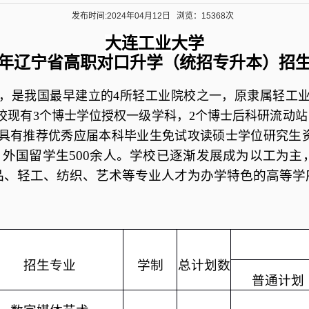
发布时间:2024年04月12日
浏览：15368次
大连工业大学
年辽宁省高职对口升学（统招专升本）招
，是我国最早建立的
4
所轻工业院校之一，原隶属轻工
校现有
3
个博士学位授权一级学科，
2
个博士后科研流动站
生
具有推荐优秀应届本科毕业生免试攻读硕士学位研究
余人，外国留学生500余人。学校已逐渐发展成为以工
品、轻工、纺织、艺术等专业人才为办学特色的高等学
招生专业
学制
总计划数
普通计划