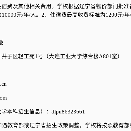
住宿费及其他相关费用。学校根据辽宁省物价部门批准
为
10000
元
/
年
/
人。
2
、住宿费最高收费标准为
1200
元
/
年
版
甘井子区轻工苑
1
号（大连工业大学综合楼
A801
室）
.cn
com
大学本科招生信息）：
dlpu86323661
如遇教育部或辽宁省招生政策调整，学校将按照教育部