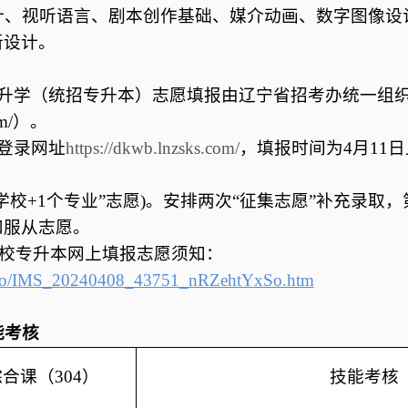
计、视听语言、剧本创作基础、媒介动画、数字图像设
新设计。
升学（统招专升本）志愿填报由辽宁省招考办统一组
om/）。
登录网址
https://dkwb.lnzsks.com/
，填报时间为4月11日
个学校+1个专业”志愿)。安排两次“征集志愿”补充录取
和服从志愿。
学校专升本网上填报志愿须知：
info/IMS_20240408_43751_nRZehtYxSo.htm
能考核
合课（304）
技能考核（