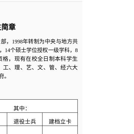
生简章
业部，
1998
年转制为中央与地方共
，
14
个硕士学位授权一级学科，
8
资格，现有在校全日制本科学生
为主，工、理、艺、文、管、经六大
府。
其中：
退役士兵
建档立卡